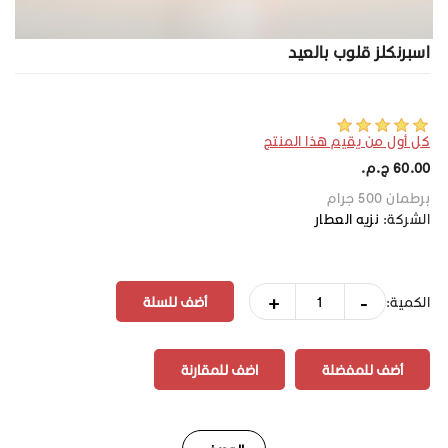
اسبرنكلز قلوب بالعيد
كل أول من يقيم هذا المنتج
60.00 ج.م.‏
برطمان 500 جرام
الشركة:
نزيه العطار
+
-
الكمية:
أضف للمفضلة
اضف للمقارنة