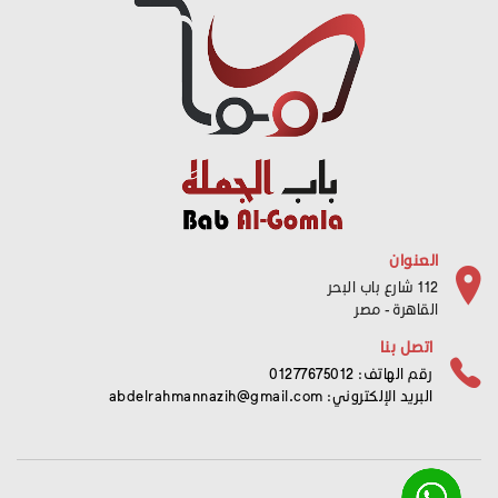
العنوان
112 شارع باب البحر
القاهرة - مصر
اتصل بنا
رقم الهاتف: 01277675012
البريد الإلكتروني:
abdelrahmannazih@gmail.com