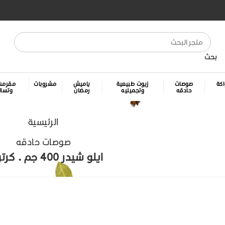
بحث
كة
صوصات
زيوت طبيعية
ياميش
مشروبات
مقرمش
حادقه
وتجميليه
رمضان
وتسا
الرئيسية
صوصات حادقه
ايلو شيدر 400 جم . كرتونه