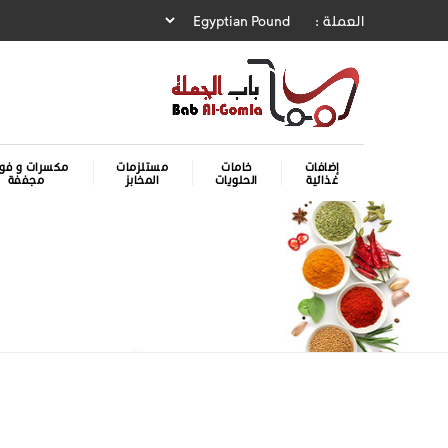
العملة :
إضافات
خامات
مستلزمات
مكسرات و فوا
غذائية
الحلويات
المخابز
مجففة