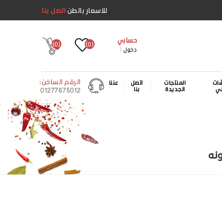
للاسعار بالطن
اتصل بنا
حسابي
(0)
(0)
دخول
الرقم الساخن:
ات
المنتجات
اتصل
عننا
لي
الجديدة
بنا
01277675012