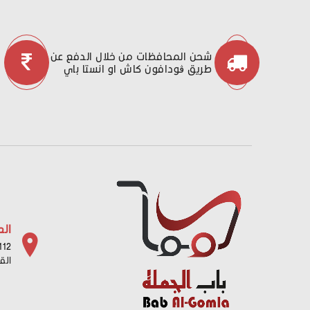
شحن المحافظات من خلال الدفع عن
طريق ڤودافون كاش او انستا باي
الع
112 شارع باب البح
الق