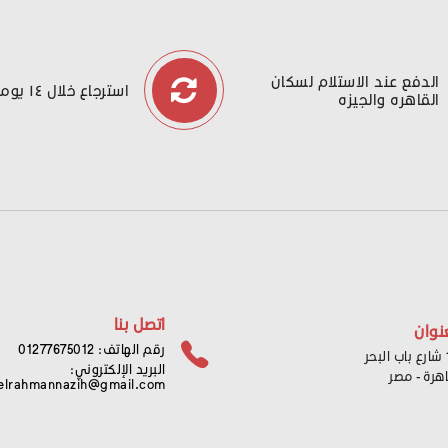
الدفع عند الاستلام لسكان
استرجاع خلال ١٤ يوما
القاهره والجيزه
اتصل بنا
نوان
رقم الهاتف: 01277675012
ر
البريد الإلكتروني:
اهرة - مصر
elrahmannazih@gmail.com