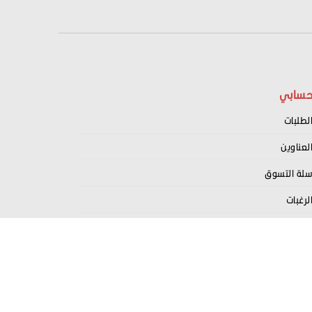
سابي
لطلبات
لعناوين
لة التسوق
لرغبات
سجيل كبائع معنا