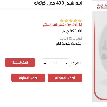
ايلو شيدر 400 جم . كرتونه
كل أول من يقيم هذا المنتج
820.00 ج.م.‏
كرتونه 12 زجاجه
الشركة:
شركة ايلو
+
-
الكمية:
أضف للمفضلة
اضف للمقارنة