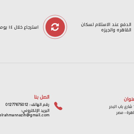
الدفع عند الاستلام لسكان
استرجاع خلال ١٤ يوما
القاهره والجيزه
اتصل بنا
نوان
رقم الهاتف: 01277675012
ر
البريد الإلكتروني:
اهرة - مصر
elrahmannazih@gmail.com