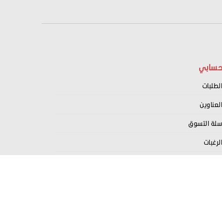
سابي
لطلبات
لعناوين
لة التسوق
لرغبات
سجيل كبائع معنا