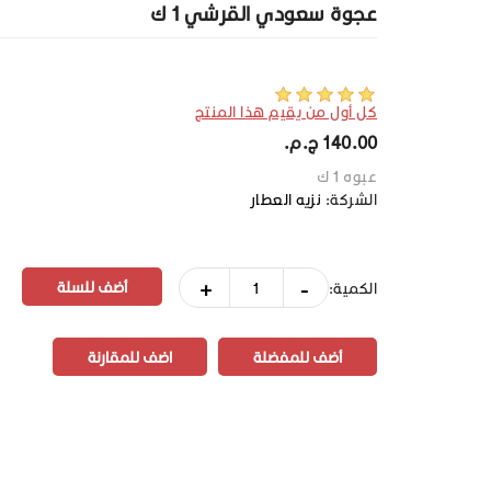
عجوة سعودي القرشي 1 ك
كل أول من يقيم هذا المنتج
140.00 ج.م.‏
عبوه 1 ك
الشركة:
نزيه العطار
+
-
الكمية:
أضف للمفضلة
اضف للمقارنة