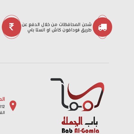
شحن المحافظات من خلال الدفع عن
طريق ڤودافون كاش او انستا باي
الع
112 شارع باب البح
الق