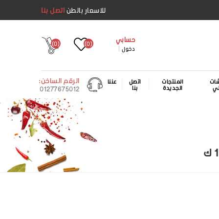
للاسعار بالطن
اتصل بنا
حسابي
(0)
(0)
دخول
الرقم الساخن:
ات
المنتجات
اتصل
عننا
لي
الجديدة
بنا
01277675012