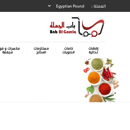
العملة :
إضافات
خامات
مستلزمات
مكسرات و فوا
غذائية
الحلويات
المخابز
مجففة