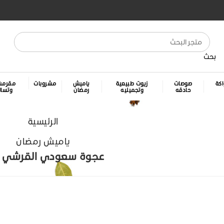
بحث
كة
صوصات
زيوت طبيعية
ياميش
مشروبات
مقرمش
حادقه
وتجميليه
رمضان
وتسا
الرئيسية
ياميش رمضان
عجوة سعودي القرشي 1 ك