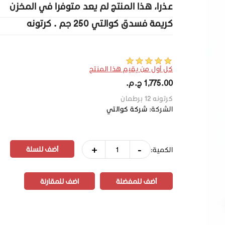
عذرا، هذا المنتج لم يعد متوفرا في المخزن
كريمة فسدق كوالتي 250 جم . كرتونه
كل أول من يقيم هذا المنتج
1,775.00 ج.م.‏
كرتونه 12 برطمان
الشركة:
شركة كوالتي
+
-
الكمية:
أضف للمفضلة
اضف للمقارنة