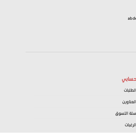
abd
سابي
لطلبات
لعناوين
لة التسوق
لرغبات