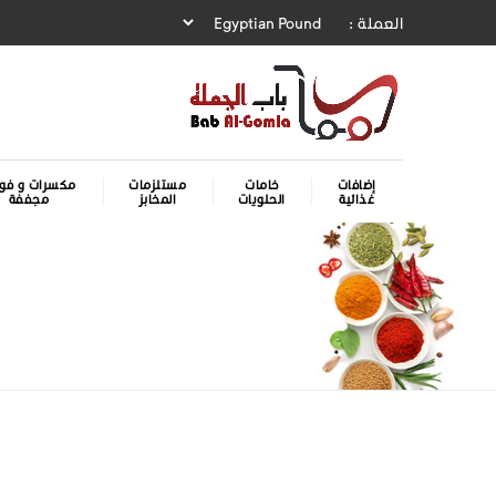
العملة :
إضافات
خامات
مستلزمات
مكسرات و فوا
غذائية
الحلويات
المخابز
مجففة