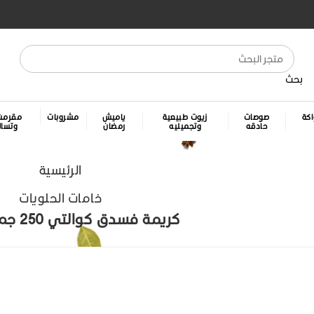
بحث
كة
صوصات
زيوت طبيعية
ياميش
مشروبات
مقرمش
حادقه
وتجميليه
رمضان
وتسا
الرئيسية
خامات الحلويات
كريمة فسدق كوالتي 250 جم . كرتونه