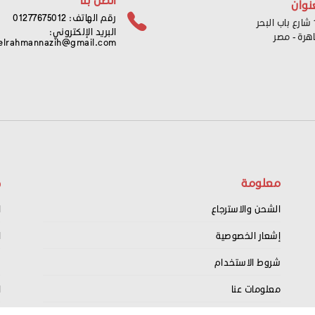
نوان
رقم الهاتف: 01277675012
ر
البريد الإلكتروني:
اهرة - مصر
elrahmannazih@gmail.com
معلومة
ح
الشحن والاسترجاع
ا
إشعار الخصوصية
ا
شروط الاستخدام
س
معلومات عنا
ا