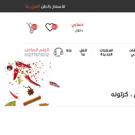
للاسعار بالطن
اتصل بنا
حسابي
(0)
(0)
دخول
الرقم الساخن:
ات
المنتجات
اتصل
عننا
لي
الجديدة
بنا
01277675012