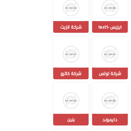
ايزيس -test1
شركة لازيت
شركة لوتس
شركة كاترو
دايموند
بلبن