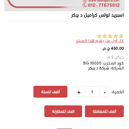
اسبريد لوتس كراميل د بيكر
كل أول من يقيم هذا المنتج
450.00 ج.م.‏
جركن 3 ك
كود المخزن:
BG 10030
الشركة:
شركة د بيكر
+
-
الكمية:
أضف للمفضلة
اضف للمقارنة