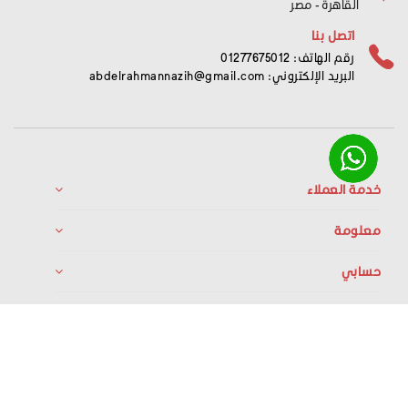
القاهرة - مصر
اتصل بنا
رقم الهاتف: 01277675012
البريد الإلكتروني:
abdelrahmannazih@gmail.com
خدمة العملاء
معلومة
حسابي