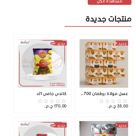
مشاهدة الكل
منتجات جديدة
جديد
جديد
عسل مولانا برطمان 700 جرام
كاندي جامي 1ك
35.00 ج.م.‏
170.00 ج.م.‏
جديد
جديد