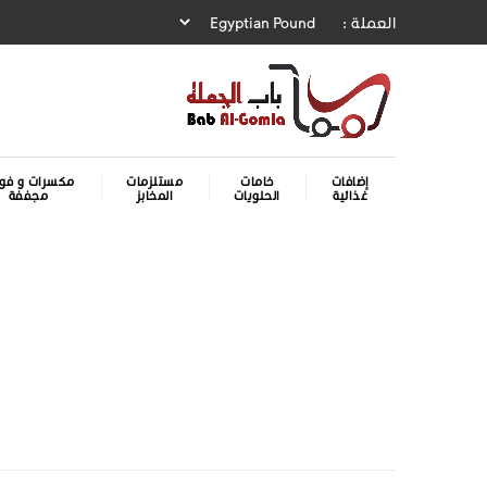
العملة :
إضافات
خامات
مستلزمات
مكسرات و فوا
غذائية
الحلويات
المخابز
مجففة