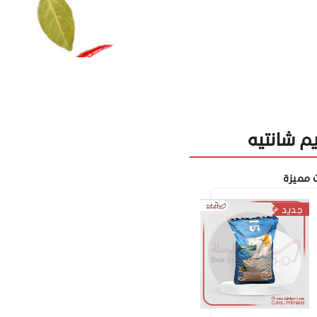
يم شانتيه
 مميزة
جديد