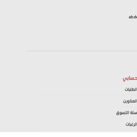
abd
سابي
لطلبات
لعناوين
لة التسوق
لرغبات
سجيل كبائع معنا