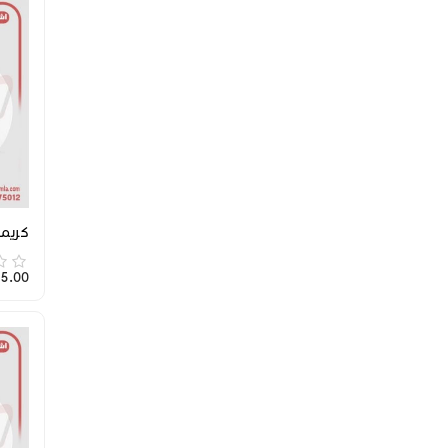
كريمة
4,015.00