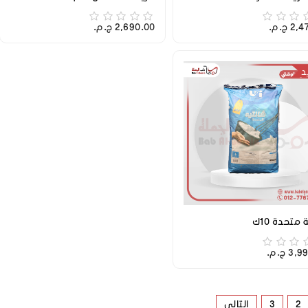
 ج.م.‏
2,690.00 ج.م.‏
د
متحدة 10ك
3 ج.م.‏
2
3
التالي