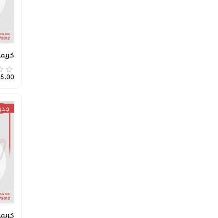
كريمة 
,345.00
جدي
كريمة 