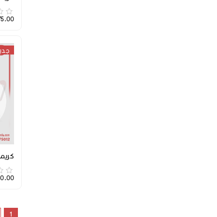
2,475.00
جدي
كريمة 
,990.00
1