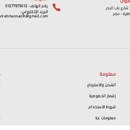
نوان
رقم الهاتف: 01277675012
ر
البريد الإلكتروني:
اهرة - مصر
elrahmannazih@gmail.com
معلومة
ح
الشحن والاسترجاع
ا
إشعار الخصوصية
ا
شروط الاستخدام
س
معلومات عنا
ا
اتصل بنا
ت