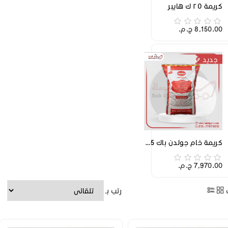
كريمة ٢٥ ك هايبر
8,150.00 ج.م.‏
جديد
كريمة خام جولدن باك 25ك
7,970.00 ج.م.‏
رتب بـ