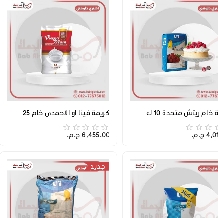
 خام ريتش متحدة 10 ك
كريمة فينا او الاحمدي خام 25
 ج.م.‏
6,455.00 ج.م.‏
جديد