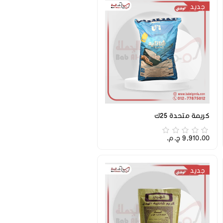
جديد
كريمة متحدة 25ك
9,910.00 ج.م.‏
جديد