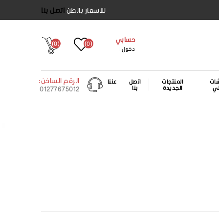
للاسعار بالطن
اتصل بنا
حسابي
(0)
(0)
دخول
الرقم الساخن:
ات
المنتجات
اتصل
عننا
لي
الجديدة
بنا
01277675012