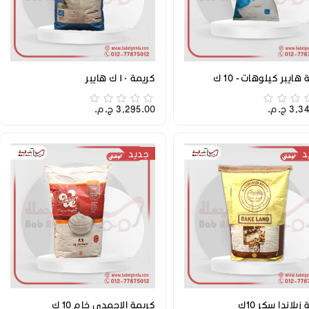
هايبر كيلوهات - 10 ك
كريمة ١٠ ك هايبر
3 ج.م.‏
3,295.00 ج.م.‏
د
جديد
زيلاندا سكر 10ك
كريمة الاحمدي خام 10 ك