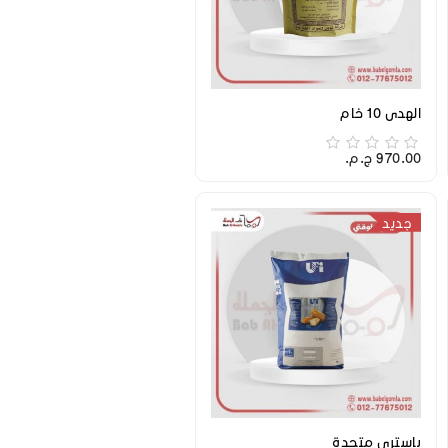
الهدي 10 خام
970.00 ج.م.‏
جديد
باسترى متحدة