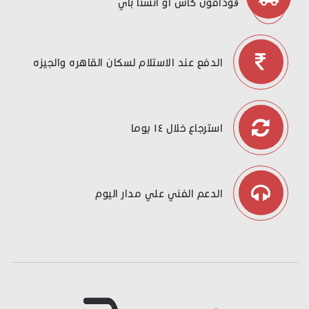
ڤودافون كاش او انستا باي
الدفع عند الاستلام لسكان القاهره والجيزه
استرجاع خلال ١٤ يوما
الدعم الفني علي مدار اليوم