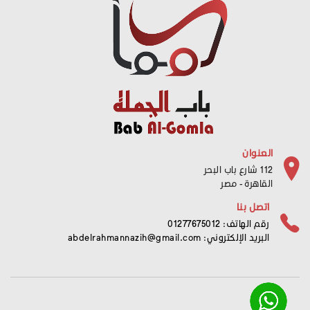
العنوان
112 شارع باب البحر
القاهرة - مصر
اتصل بنا
رقم الهاتف: 01277675012
البريد الإلكتروني:
abdelrahmannazih@gmail.com