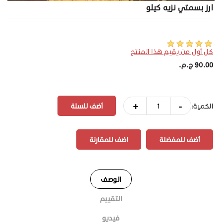
ارز بسمتي نزيه كيلو
كل أول من يقيم هذا المنتج
90.00 ج.م.‏
+
-
الكمية:
أضف للمفضلة
اضف للمقارنة
الوصف
التقييم
فيديو