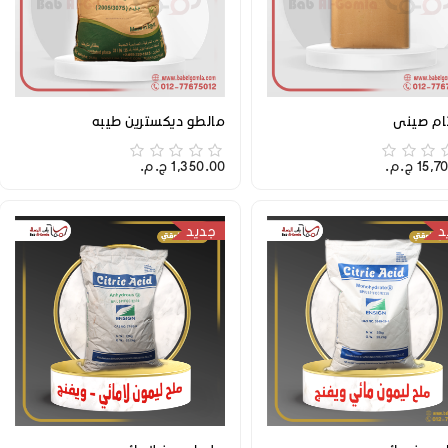
ام صيني
مالطو ديكسترين طيبه
1 ج.م.‏
1,350.00 ج.م.‏
د
جديد