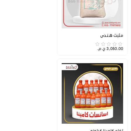
مثبت هـنـدي
3,050.00 ج.م.‏
تفاح كامينا كرتونه