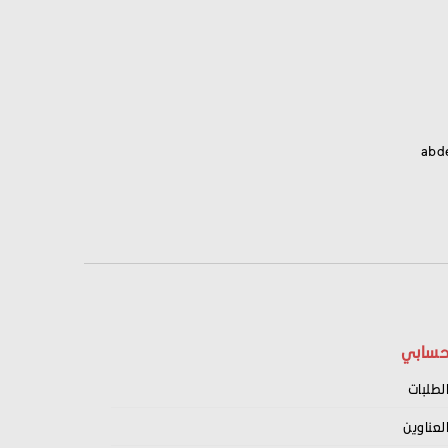
abd
سابي
لطلبات
لعناوين