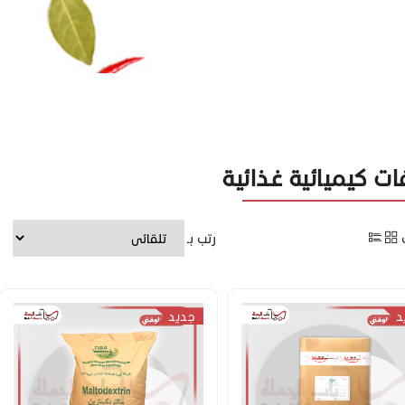
ات كيميائية غذائية
رتب بـ
د
جديد