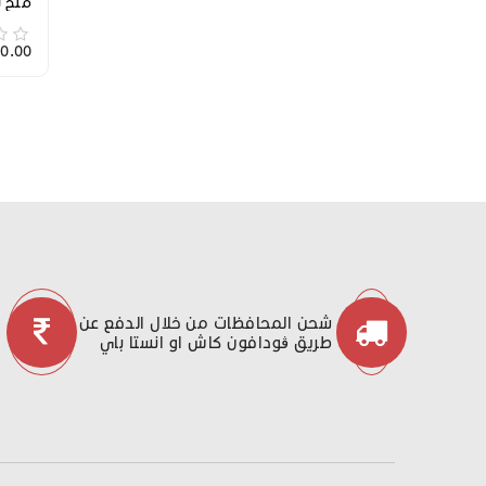
ملح ل
1,700.00
شحن المحافظات من خلال الدفع عن
طريق ڤودافون كاش او انستا باي