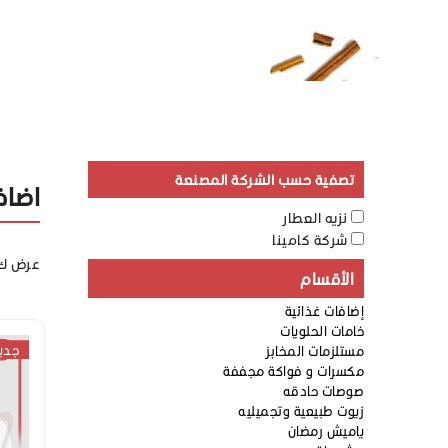
تصفية حسب الشركة المصنعة
اضاف
نزيه العطار
شركة كامينا
عرض ك
الأقسام
إضافات غذائية
خامات الحلويات
جدي
مستلزمات المخابز
مكسرات و فواكة مجففة
صوصات حادقه
زيوت طبيعية وتجميليه
ياميش رمضان