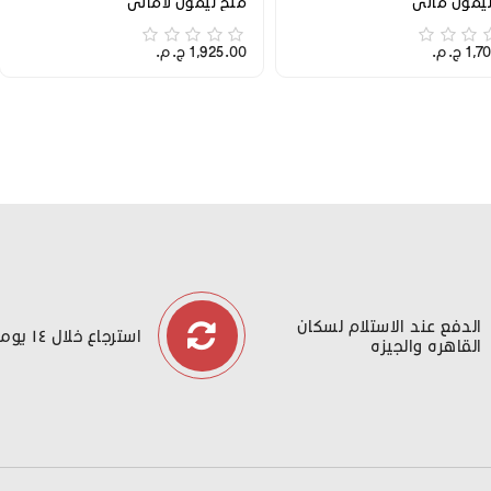
يمون مائي
ملح ليمون لامائي
 ج.م.‏
1,925.00 ج.م.‏
الدفع عند الاستلام لسكان
استرجاع خلال ١٤ يوما
القاهره والجيزه