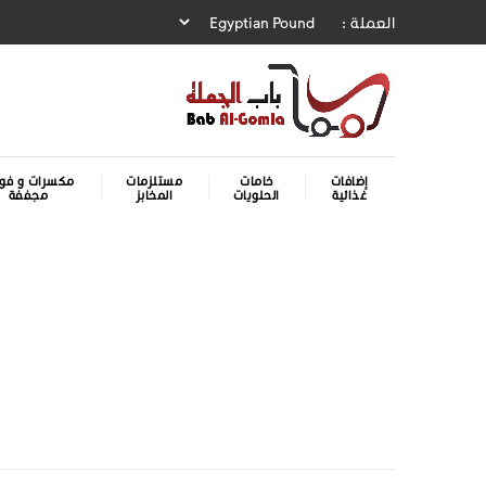
العملة :
إضافات
خامات
مستلزمات
مكسرات و فوا
غذائية
الحلويات
المخابز
مجففة