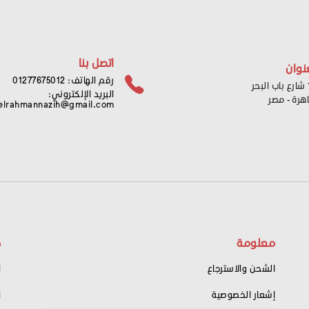
اتصل بنا
نوان
رقم الهاتف: 01277675012
ر
البريد الإلكتروني:
اهرة - مصر
elrahmannazih@gmail.com
معلومة
ح
الشحن والاسترجاع
ا
إشعار الخصوصية
ا