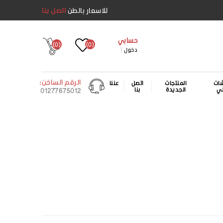
للاسعار بالطن
اتصل بنا
حسابي
(0)
(0)
دخول
الرقم الساخن:
ات
المنتجات
اتصل
عننا
لي
الجديدة
بنا
01277675012