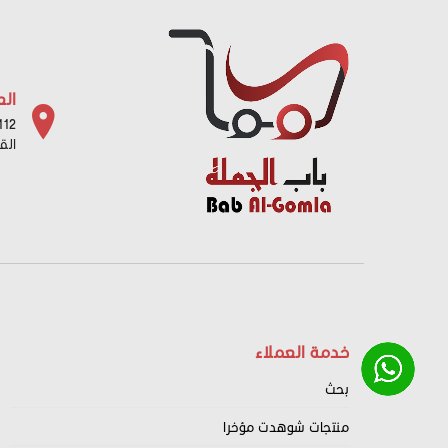
الع
112 شارع باب البح
الق
خدمة العملاء
بحث
منتجات شوهدت مؤخرا