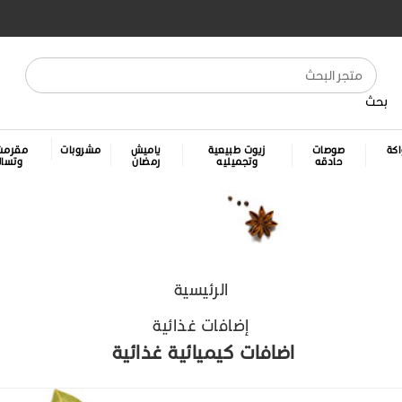
بحث
كة
صوصات
زيوت طبيعية
ياميش
مشروبات
مقرمش
حادقه
وتجميليه
رمضان
وتسا
الرئيسية
إضافات غذائية
اضافات كيميائية غذائية