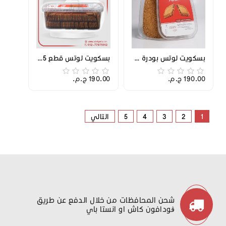
بسكويت لوتس بودرة 1.5 ك
بسكويت لوتس قطع 1.5ك
190.00 ج.م.‏
190.00 ج.م.‏
1
2
3
4
5
التالي
شحن المحافظات من خلال الدفع عن طريق
ڤودافون كاش او انستا باي