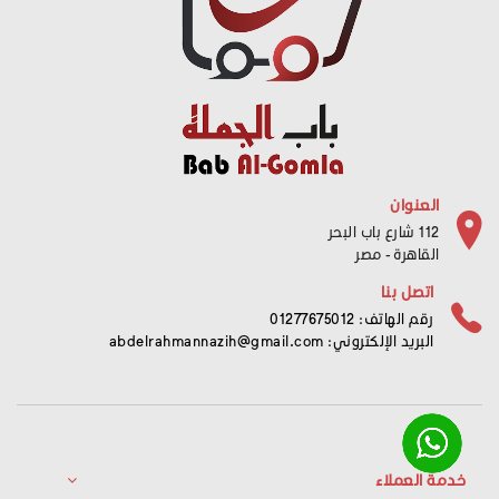
العنوان
112 شارع باب البحر
القاهرة - مصر
اتصل بنا
رقم الهاتف: 01277675012
البريد الإلكتروني:
abdelrahmannazih@gmail.com
خدمة العملاء