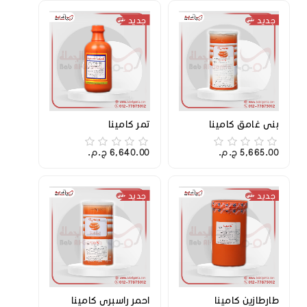
جديد
جديد
بني غامق كامينا
تمر كامينا
5,665.00 ج.م.‏
6,640.00 ج.م.‏
جديد
جديد
طارطازين كامينا
احمر راسبري كامينا