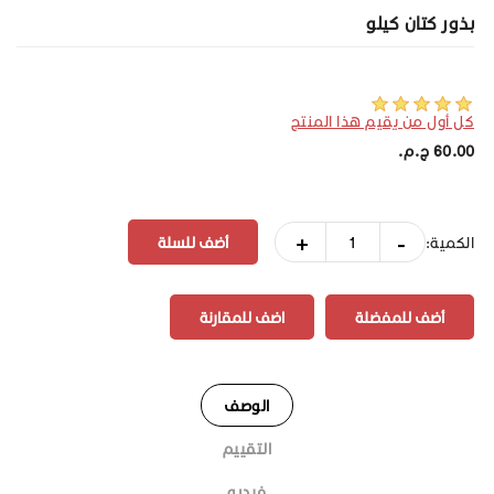
بذور كتان كيلو
كل أول من يقيم هذا المنتج
60.00 ج.م.‏
+
-
الكمية:
أضف للمفضلة
اضف للمقارنة
الوصف
التقييم
فيديو