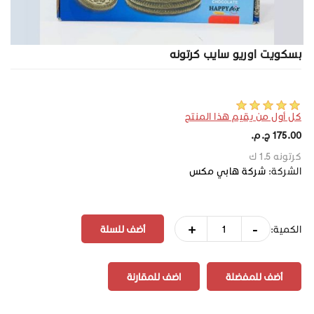
بسكويت اوريو سايب كرتونه
كل أول من يقيم هذا المنتج
175.00 ج.م.‏
كرتونه 1.5 ك
الشركة:
شركة هابي مكس
+
-
الكمية:
أضف للمفضلة
اضف للمقارنة