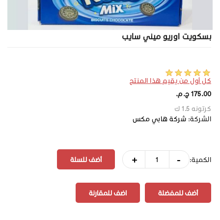
بسكويت اوريو ميني سايب
كل أول من يقيم هذا المنتج
175.00 ج.م.‏
كرتونه 1.5 ك
الشركة:
شركة هابي مكس
+
-
الكمية:
أضف للمفضلة
اضف للمقارنة