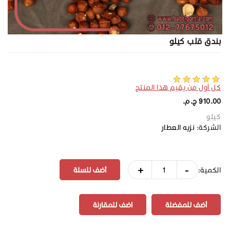
بندق قلب كيلو
كل أول من يقيم هذا المنتج
910.00 ج.م.‏
كيلو
الشركة:
نزيه العطار
+
-
الكمية:
أضف للمفضلة
اضف للمقارنة