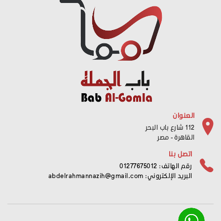
العنوان
112 شارع باب البحر
القاهرة - مصر
اتصل بنا
رقم الهاتف: 01277675012
البريد الإلكتروني:
abdelrahmannazih@gmail.com