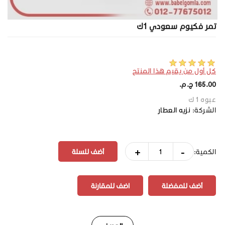
تمر فكيوم سعودي 1ك
كل أول من يقيم هذا المنتج
165.00 ج.م.‏
عبوه 1 ك
الشركة:
نزيه العطار
+
-
الكمية:
أضف للمفضلة
اضف للمقارنة