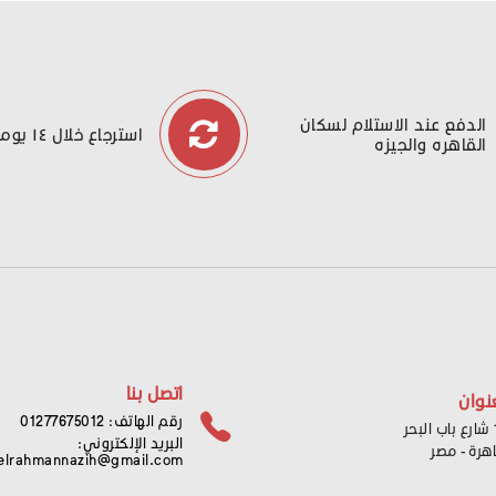
الدفع عند الاستلام لسكان
استرجاع خلال ١٤ يوما
القاهره والجيزه
اتصل بنا
نوان
رقم الهاتف: 01277675012
ر
البريد الإلكتروني:
اهرة - مصر
elrahmannazih@gmail.com