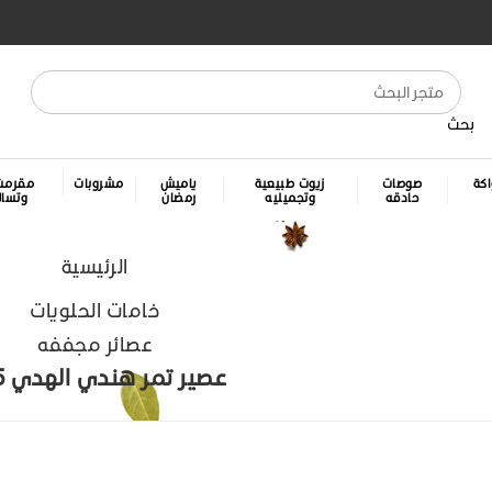
بحث
كة
صوصات
زيوت طبيعية
ياميش
مشروبات
مقرمش
حادقه
وتجميليه
رمضان
وتسا
الرئيسية
خامات الحلويات
عصائر مجففه
عصير تمر هندي الهدي 5 ك