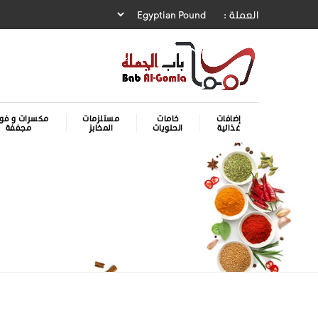
العملة :
إضافات
خامات
مستلزمات
مكسرات و فوا
غذائية
الحلويات
المخابز
مجففة