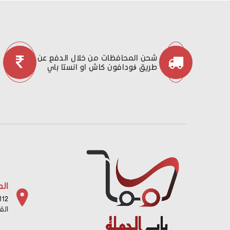
شحن المحافظات من خلال الدفع عن
طريق ڤودافون كاش او انستا باي
الع
112 شارع باب البح
الق