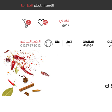
للاسعار بالطن
اتصل بنا
حسابي
(0)
(0)
دخول
الرقم الساخن:
ات
المنتجات
اتصل
عننا
لي
الجديدة
بنا
01277675012