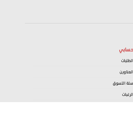
سابي
لطلبات
لعناوين
لة التسوق
لرغبات
سجيل كبائع معنا