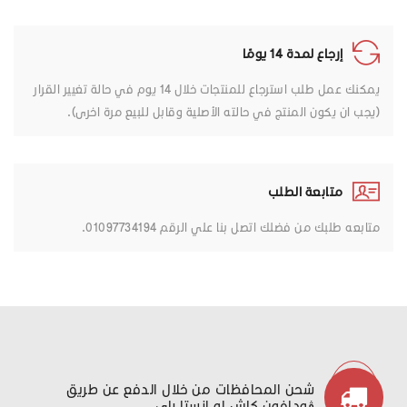
إرجاع لمدة 14 يومًا
يمكنك عمل طلب استرجاع للمنتجات خلال 14 يوم في حالة تغيير القرار
(يجب ان يكون المنتج في حالته الأصلية وقابل للبيع مرة اخرى).
متابعة الطلب
متابعه طلبك من فضلك اتصل بنا علي الرقم 01097734194.
شحن المحافظات من خلال الدفع عن طريق
ڤودافون كاش او انستا باي