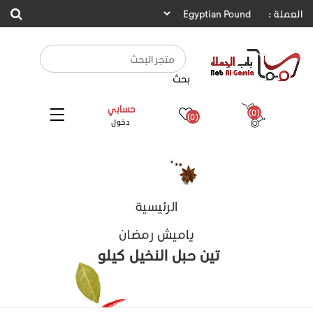
العملة :
بحث
حسابي
(0)
(0)
دخول
الرئيسية
ياميش رمضان
تين حبل النخيل كيلو