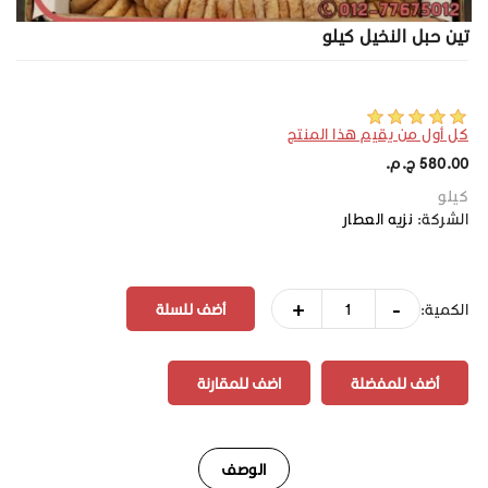
تين حبل النخيل كيلو
كل أول من يقيم هذا المنتج
580.00 ج.م.‏
كيلو
الشركة:
نزيه العطار
+
-
الكمية:
أضف للمفضلة
اضف للمقارنة
الوصف