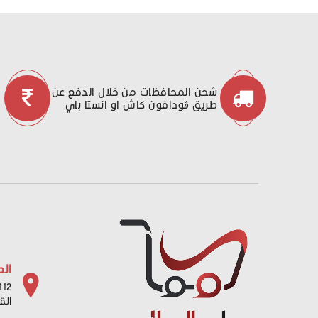
شحن المحافظات من خلال الدفع عن
طريق ڤودافون كاش او انستا باي
الع
112 شارع باب البح
الق