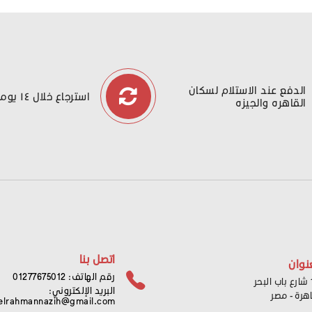
الدفع عند الاستلام لسكان
استرجاع خلال ١٤ يوما
القاهره والجيزه
اتصل بنا
نوان
رقم الهاتف: 01277675012
ر
البريد الإلكتروني:
اهرة - مصر
elrahmannazih@gmail.com