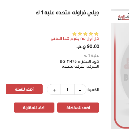
جيلي فراوله متحده علبة 1 ك
كل أول من يقيم هذا المنتج
90.00 ج.م.‏
علبة 1 ك
كود المخزن:
BG 11475
الشركة:
شركة متحدة
+
-
الكمية:
أضف للمفضلة
اضف للمقارنة