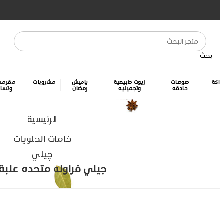
بحث
كة
صوصات
زيوت طبيعية
ياميش
مشروبات
مقرمش
حادقه
وتجميليه
رمضان
وتسا
الرئيسية
خامات الحلويات
چيلي
جيلي فراوله متحده علبة 1 ك