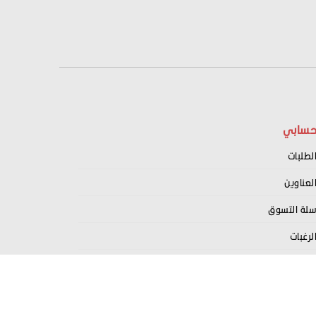
سابي
لطلبات
لعناوين
لة التسوق
لرغبات
سجيل كبائع معنا