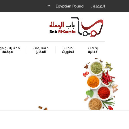
العملة :
إضافات
خامات
مستلزمات
مكسرات و فوا
غذائية
الحلويات
المخابز
مجففة