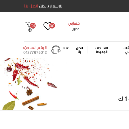
للاسعار بالطن
اتصل بنا
حسابي
(0)
(0)
دخول
الرقم الساخن:
ات
المنتجات
اتصل
عننا
لي
الجديدة
بنا
01277675012