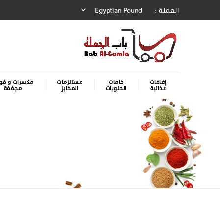
العملة :
إضافات
خامات
مستلزمات
مكسرات و فوا
غذائية
الحلويات
المخابز
مجففة