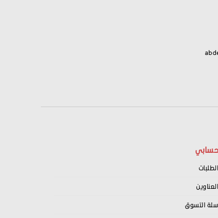
abd
سابي
لطلبات
لعناوين
لة التسوق