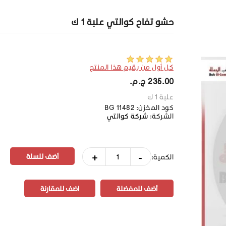
حشو تفاح كوالتي علبة 1 ك
كل أول من يقيم هذا المنتج
235.00 ج.م.‏
علبة 1 ك
كود المخزن:
BG 11482
الشركة:
شركة كوالتي
+
-
الكمية:
أضف للمفضلة
اضف للمقارنة