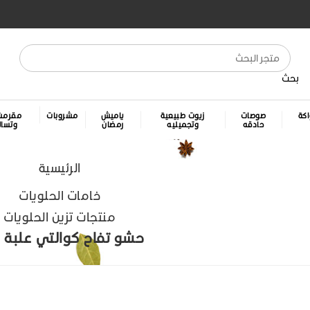
بحث
كة
صوصات
زيوت طبيعية
ياميش
مشروبات
مقرمش
حادقه
وتجميليه
رمضان
وتسا
الرئيسية
خامات الحلويات
منتجات تزين الحلويات
حشو تفاح كوالتي علبة 1 ك