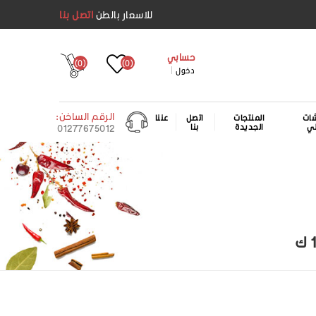
للاسعار بالطن
اتصل بنا
حسابي
(0)
(0)
دخول
الرقم الساخن:
ات
المنتجات
اتصل
عننا
لي
الجديدة
بنا
01277675012