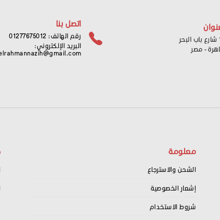
اتصل بنا
نوان
رقم الهاتف: 01277675012
ر
البريد الإلكتروني:
اهرة - مصر
elrahmannazih@gmail.com
معلومة
ح
الشحن والاسترجاع
ا
إشعار الخصوصية
ا
شروط الاستخدام
س