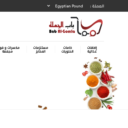
العملة :
إضافات
خامات
مستلزمات
مكسرات و فوا
غذائية
الحلويات
المخابز
مجففة