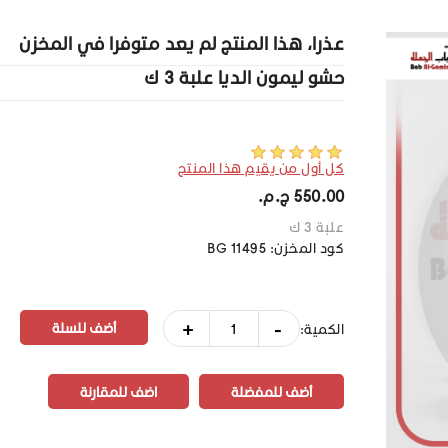
عذرا، هذا المنتج لم يعد متوفرا في المخزن
حشو ليمون الديا علبة 3 ك
كل أول من يقيم هذا المنتج
550.00 ج.م.‏
علبة 3 ك
كود المخزن:
BG 11495
+
-
الكمية:
أضف للمفضلة
اضف للمقارنة