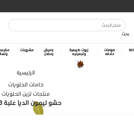
بحث
كة
صوصات
زيوت طبيعية
ياميش
مشروبات
مقرمش
حادقه
وتجميليه
رمضان
وتسا
الرئيسية
خامات الحلويات
منتجات تزين الحلويات
حشو ليمون الديا علبة 3 ك