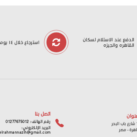
الدفع عند الاستلام لسكان
استرجاع خلال ١٤ يوما
القاهره والجيزه
اتصل بنا
نوان
رقم الهاتف: 01277675012
ر
البريد الإلكتروني:
اهرة - مصر
elrahmannazih@gmail.com