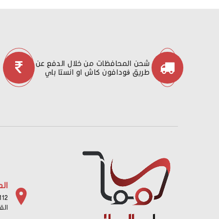
شحن المحافظات من خلال الدفع عن
طريق ڤودافون كاش او انستا باي
الع
112 شارع باب البح
الق