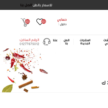
للاسعار بالطن
اتصل بنا
حسابي
(0)
(0)
دخول
الرقم الساخن:
ات
المنتجات
اتصل
عننا
لي
الجديدة
بنا
01277675012