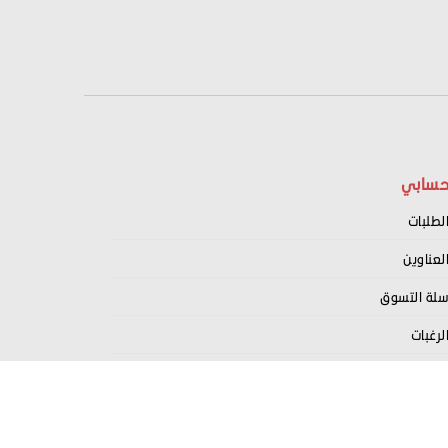
سابي
لطلبات
لعناوين
لة التسوق
لرغبات
سجيل كبائع معنا