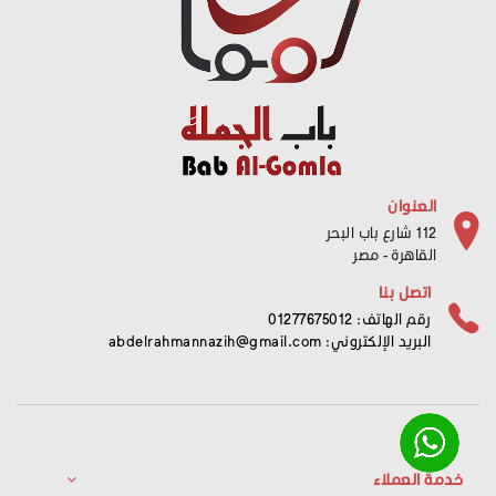
العنوان
112 شارع باب البحر
القاهرة - مصر
اتصل بنا
رقم الهاتف: 01277675012
البريد الإلكتروني:
abdelrahmannazih@gmail.com
خدمة العملاء