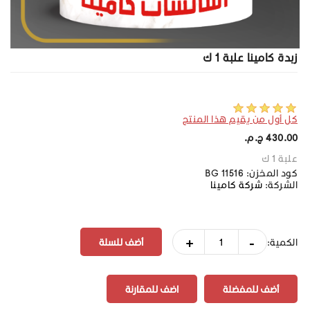
زبدة كامينا علبة 1 ك
كل أول من يقيم هذا المنتج
430.00 ج.م.‏
علبة 1 ك
كود المخزن:
BG 11516
الشركة:
شركة كامينا
+
-
الكمية:
أضف للمفضلة
اضف للمقارنة