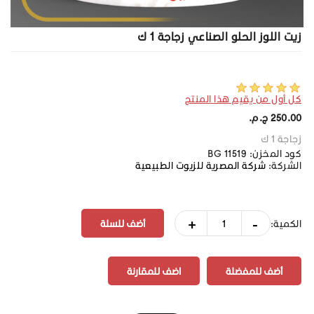
زيت اللوز الحلو الصناعي زجاجة 1 ك
كل أول من يقيم هذا المنتج
250.00 ج.م.‏
زجاجة 1 ك
كود المخزن:
BG 11519
الشركة:
شركة المصرية للزيوت الطبيعية
+
-
الكمية:
أضف للمفضلة
اضف للمقارنة