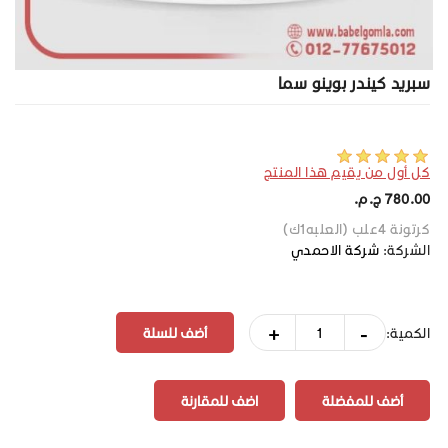
سبريد كيندر بوينو سما
كل أول من يقيم هذا المنتج
780.00 ج.م.‏
كرتونة 4علب (العلبه1ك)
الشركة:
شركة الاحمدي
+
-
الكمية:
أضف للمفضلة
اضف للمقارنة