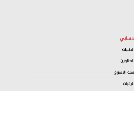
سابي
لطلبات
لعناوين
لة التسوق
لرغبات
سجيل كبائع معنا