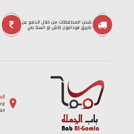
شحن المحافظات من خلال الدفع عن
طريق ڤودافون كاش او انستا باي
الع
112 شارع باب البح
الق