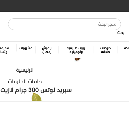
بحث
كة
صوصات
زيوت طبيعية
ياميش
مشروبات
مقرمش
حادقه
وتجميليه
رمضان
وتسا
الرئيسية
خامات الحلويات
سبريد لوتس 300 جرام لازيت ـ كرتونه