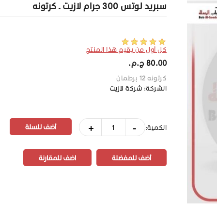
سبريد لوتس 300 جرام لازيت ـ كرتونه
كل أول من يقيم هذا المنتج
80.00 ج.م.‏
كرتونه 12 برطمان
الشركة:
شركة لازيت
+
-
الكمية:
أضف للمفضلة
اضف للمقارنة