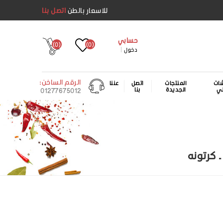
للاسعار بالطن
اتصل بنا
حسابي
(0)
(0)
دخول
الرقم الساخن:
ات
المنتجات
اتصل
عننا
لي
الجديدة
بنا
01277675012