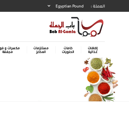
العملة :
إضافات
خامات
مستلزمات
مكسرات و فوا
غذائية
الحلويات
المخابز
مجففة