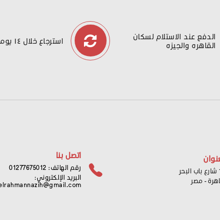
الدفع عند الاستلام لسكان
استرجاع خلال ١٤ يوما
القاهره والجيزه
اتصل بنا
نوان
رقم الهاتف: 01277675012
ر
البريد الإلكتروني:
اهرة - مصر
elrahmannazih@gmail.com