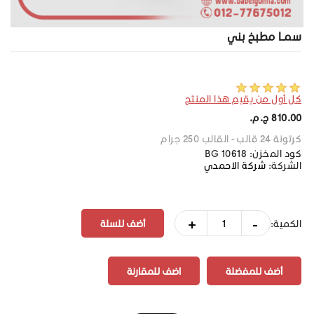
سمـا مطبخ بني
كل أول من يقيم هذا المنتج
810.00 ج.م.‏
كرتونة 24 قالب - القالب 250 جرام
كود المخزن:
BG 10618
الشركة:
شركة الاحمدي
+
-
الكمية:
أضف للمفضلة
اضف للمقارنة