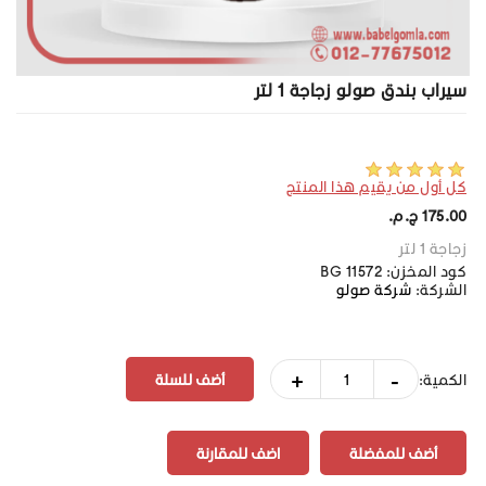
سيراب بندق صولو زجاجة 1 لتر
كل أول من يقيم هذا المنتج
175.00 ج.م.‏
زجاجة 1 لتر
كود المخزن:
BG 11572
الشركة:
شركة صولو
+
-
الكمية:
أضف للمفضلة
اضف للمقارنة