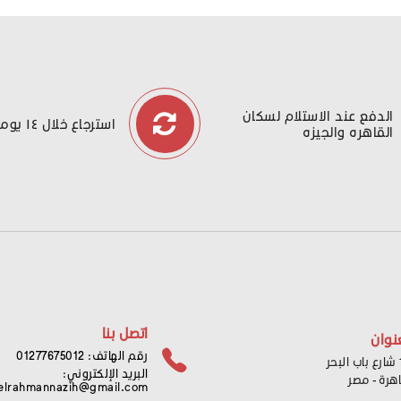
الدفع عند الاستلام لسكان
استرجاع خلال ١٤ يوما
القاهره والجيزه
اتصل بنا
نوان
رقم الهاتف: 01277675012
ر
البريد الإلكتروني:
اهرة - مصر
elrahmannazih@gmail.com