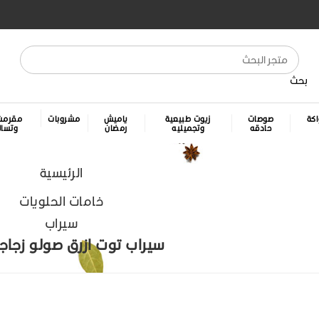
بحث
كة
صوصات
زيوت طبيعية
ياميش
مشروبات
مقرمش
حادقه
وتجميليه
رمضان
وتسا
الرئيسية
خامات الحلويات
سيراب
سيراب توت ازرق صولو زجاجة 1 ل