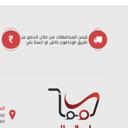
شحن المحافظات من خلال الدفع عن
طريق ڤودافون كاش او انستا باي
الع
112 شارع باب البح
الق