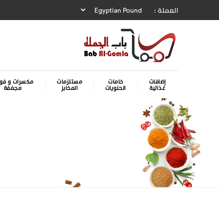
العملة :
إضافات
خامات
مستلزمات
مكسرات و فوا
غذائية
الحلويات
المخابز
مجففة