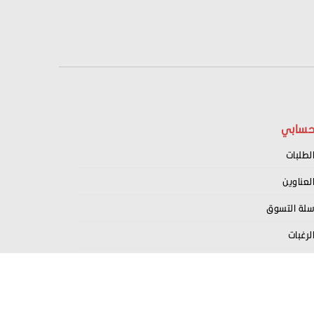
سابي
لطلبات
لعناوين
لة التسوق
لرغبات
سجيل كبائع معنا