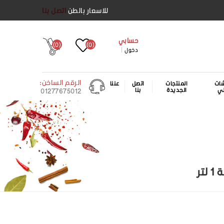
للاسعار بالطن
اتصل بنا
حسابي
(0)
(0)
دخول
الرقم الساخن:
ات
المنتجات
اتصل
عننا
لي
الجديدة
بنا
01277675012
تر