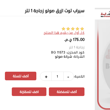
سيراب توت ازرق صولو زجاجة 1 لتر
كل أول من يقيم هذا المنتج
175.00 ج.م.‏
زجاجة 1 لتر
كود المخزن:
BG 11573
الشركة:
شركة صولو
+
-
الكمية:
أضف للمفضلة
اضف للمقارنة