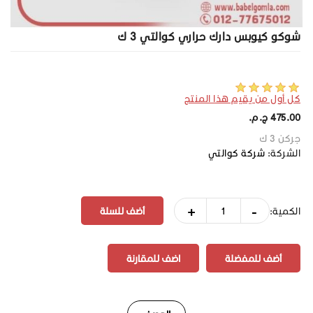
شوكو كيوبس دارك حراري كوالتي 3 ك
كل أول من يقيم هذا المنتج
475.00 ج.م.‏
جركن 3 ك
الشركة:
شركة كوالتي
+
-
الكمية:
أضف للمفضلة
اضف للمقارنة