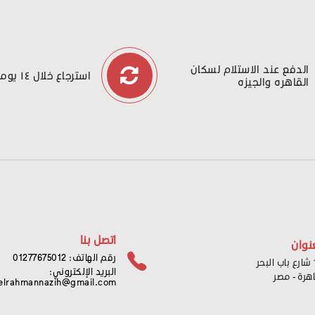
الدفع عند الاستلام لسكان
استرجاع خلال ١٤ يوما
القاهره والجيزه
اتصل بنا
نوان
رقم الهاتف: 01277675012
ر
البريد الإلكتروني:
اهرة - مصر
elrahmannazih@gmail.com