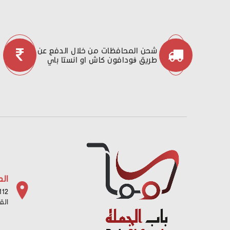
شحن المحافظات من خلال الدفع عن
طريق ڤودافون كاش او انستا باي
الع
112 شارع باب البح
الق