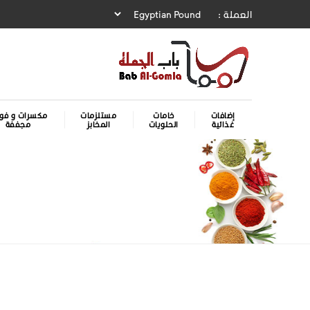
العملة :
إضافات
خامات
مستلزمات
مكسرات و فوا
غذائية
الحلويات
المخابز
مجففة