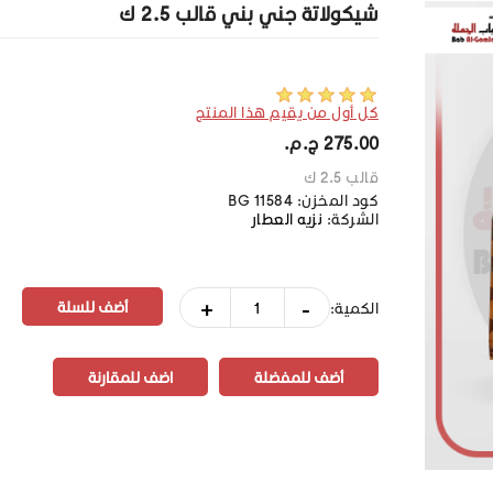
شيكولاتة جني بني قالب 2.5 ك
كل أول من يقيم هذا المنتج
275.00 ج.م.‏
قالب 2.5 ك
كود المخزن:
BG 11584
الشركة:
نزيه العطار
+
-
الكمية:
أضف للمفضلة
اضف للمقارنة