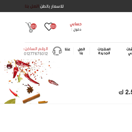
للاسعار بالطن
اتصل بنا
حسابي
(0)
(0)
دخول
الرقم الساخن:
ات
المنتجات
اتصل
عننا
لي
الجديدة
بنا
01277675012