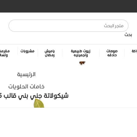
بحث
كة
صوصات
زيوت طبيعية
ياميش
مشروبات
مقرمش
حادقه
وتجميليه
رمضان
وتسا
الرئيسية
خامات الحلويات
شيكولاتة جني بني قالب 2.5 ك