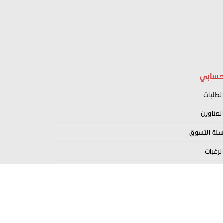
سابي
لطلبات
لعناوين
لة التسوق
لرغبات
سجيل كبائع معنا