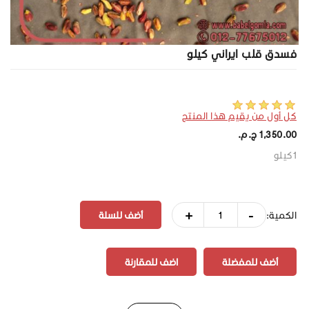
فسدق قلب ايراني كيلو
كل أول من يقيم هذا المنتج
1,350.00 ج.م.‏
1كيلو
+
-
الكمية:
أضف للمفضلة
اضف للمقارنة