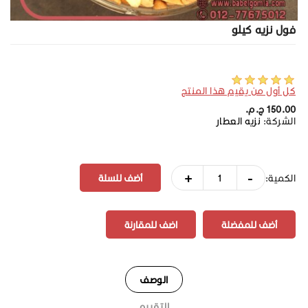
فول نزيه كيلو
كل أول من يقيم هذا المنتج
150.00 ج.م.‏
الشركة:
نزيه العطار
+
-
الكمية:
أضف للمفضلة
اضف للمقارنة
الوصف
التقييم