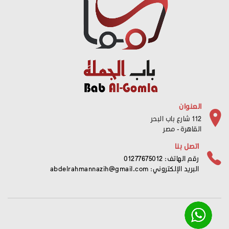
العنوان
112 شارع باب البحر
القاهرة - مصر
اتصل بنا
رقم الهاتف: 01277675012
البريد الإلكتروني:
abdelrahmannazih@gmail.com