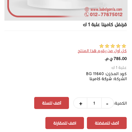
قرنفل كامينا علبة 1 ك
كل أول من يقيم هذا المنتج
785.00 ج.م.‏
علبة 1 ك
كود المخزن:
BG 11640
الشركة:
شركة كامينا
+
-
الكمية:
أضف للمفضلة
اضف للمقارنة