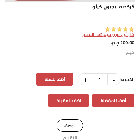
كركديه نيجيري كيلو
كل أول من يقيم هذا المنتج
200.00 ج.م.‏
كيلو
+
-
الكمية:
أضف للمفضلة
اضف للمقارنة
الوصف
التقييم