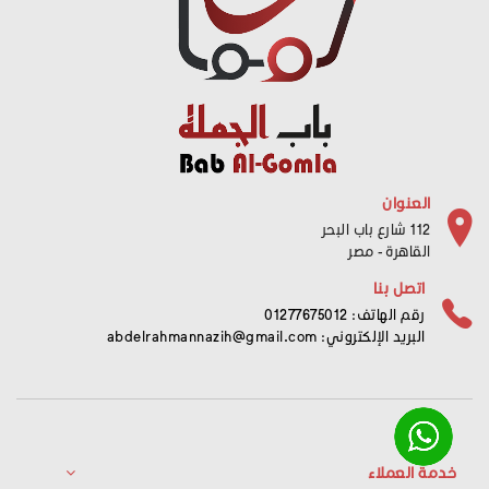
العنوان
112 شارع باب البحر
القاهرة - مصر
اتصل بنا
رقم الهاتف: 01277675012
البريد الإلكتروني:
abdelrahmannazih@gmail.com
خدمة العملاء