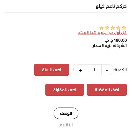
كركم ناعم كيلو
كل أول من يقيم هذا المنتج
160.00 ج.م.‏
الشركة:
نزيه العطار
+
-
الكمية:
أضف للمفضلة
اضف للمقارنة
الوصف
التقييم