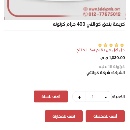
كريمة بندق كوالتي 400 جرام كرتونه
كل أول من يقيم هذا المنتج
1,030.00 ج.م.‏
كرتونة 16 علبه
الشركة:
شركة كوالتي
+
-
الكمية:
أضف للمفضلة
اضف للمقارنة