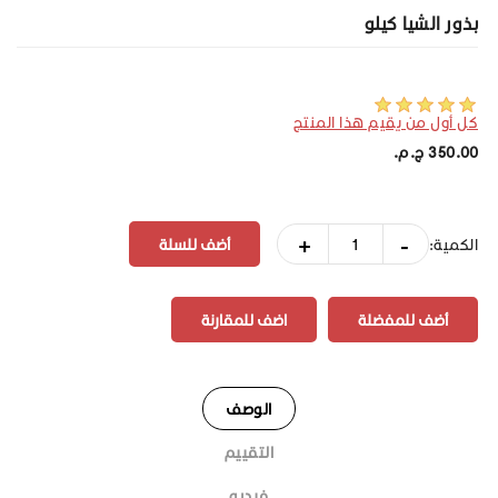
بذور الشيا كيلو
كل أول من يقيم هذا المنتج
350.00 ج.م.‏
+
-
الكمية:
أضف للمفضلة
اضف للمقارنة
الوصف
التقييم
فيديو