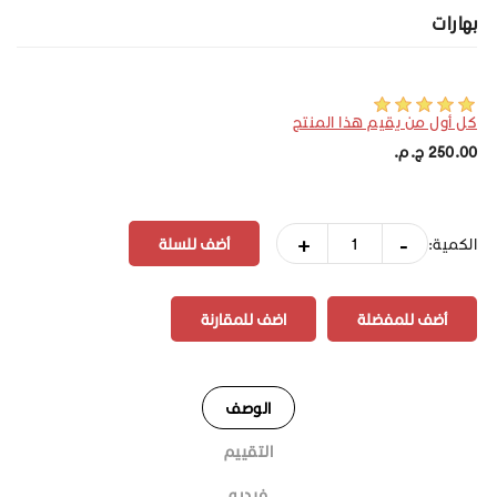
بهارات
كل أول من يقيم هذا المنتج
250.00 ج.م.‏
+
-
الكمية:
أضف للمفضلة
اضف للمقارنة
الوصف
التقييم
فيديو