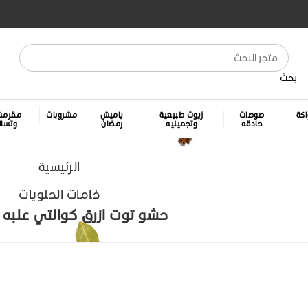
بحث
كة
صوصات
زيوت طبيعية
ياميش
مشروبات
مقرمش
حادقه
وتجميليه
رمضان
وتسا
الرئيسية
خامات الحلويات
حشو توت ازرق كوالتي علبه 400جم