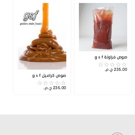
صوص فراولة g s f
235.00 ج.م.‏
صوص كراميل g s f
235.00 ج.م.‏