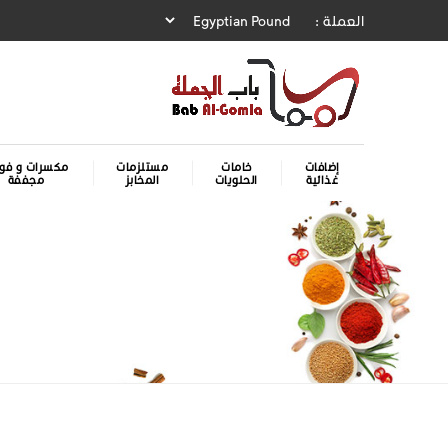
العملة :
إضافات
خامات
مستلزمات
مكسرات و فوا
غذائية
الحلويات
المخابز
مجففة