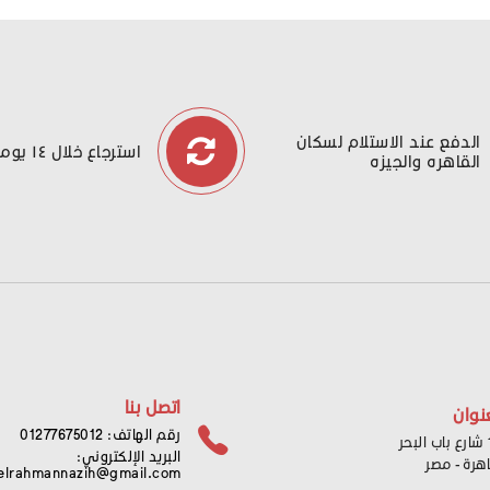
الدفع عند الاستلام لسكان
استرجاع خلال ١٤ يوما
القاهره والجيزه
اتصل بنا
نوان
رقم الهاتف: 01277675012
ر
البريد الإلكتروني:
اهرة - مصر
elrahmannazih@gmail.com