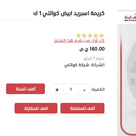
كريمة اسبريد ابيض كوالتي 1 ك
كل أول من يقيم هذا المنتج
160.00 ج.م.‏
علبه 1 كيلو
الشركة:
شركة كوالتي
+
-
الكمية:
أضف للمفضلة
اضف للمقارنة