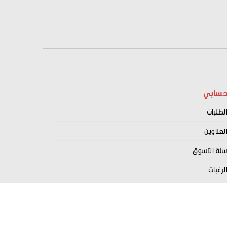
سابي
لطلبات
لعناوين
لة التسوق
لرغبات
سجيل كبائع معنا