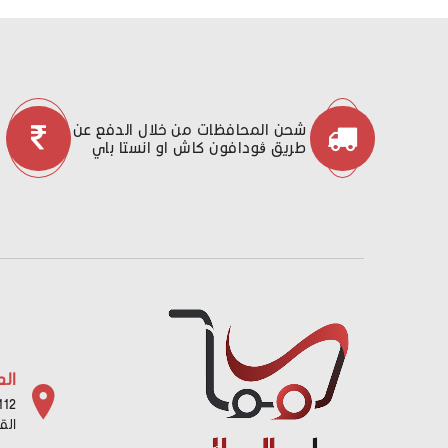
شحن المحافظات من خلال الدفع عن
طريق ڤودافون كاش او انستا باي
الع
112 شارع باب البح
الق