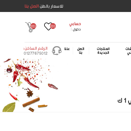
للاسعار بالطن
اتصل بنا
حسابي
(0)
(0)
دخول
الرقم الساخن:
ات
المنتجات
اتصل
عننا
لي
الجديدة
بنا
01277675012
ك