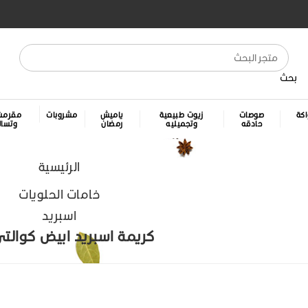
بحث
كة
صوصات
زيوت طبيعية
ياميش
مشروبات
مقرمش
حادقه
وتجميليه
رمضان
وتسا
الرئيسية
خامات الحلويات
اسبريد
كريمة اسبريد ابيض كوالتي 1 