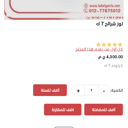
لوز شرائح 7 ك
كل أول من يقيم هذا المنتج
4,300.00 ج.م.‏
كرتونه 7 ك
+
-
الكمية:
أضف للمفضلة
اضف للمقارنة