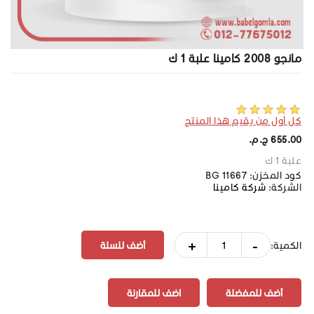
مانجو 2008 كامينا علبة 1 ك
كل أول من يقيم هذا المنتج
655.00 ج.م.‏
علبة 1 ك
كود المخزن:
BG 11667
الشركة:
شركة كامينا
+
-
الكمية:
أضف للمفضلة
اضف للمقارنة