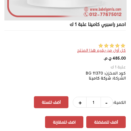
احمر راسبري كامينا علبة 1 ك
كل أول من يقيم هذا المنتج
485.00 ج.م.‏
علبة 1 ك
كود المخزن:
BG 11370
الشركة:
شركة كامينا
+
-
الكمية:
أضف للمفضلة
اضف للمقارنة