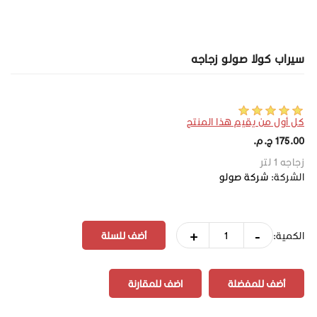
سيراب كولا صولو زجاجه
كل أول من يقيم هذا المنتج
175.00 ج.م.‏
زجاجه 1 لتر
الشركة:
شركة صولو
+
-
الكمية:
أضف للمفضلة
اضف للمقارنة